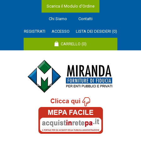
Scarica il Modulo d'Ordine
Chi Siamo
Contatti
REGISTRATI
ACCESSO
LISTA DEI DESIDERI
(0)
CARRELLO
(0)